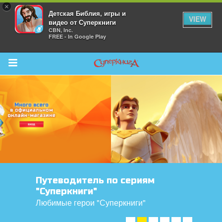
×
Детская Библия, игры и
VIEW
видео от Суперкниги
CBN, Inc.
FREE - In Google Play
Return to Content
 больше
и
я
Путеводитель по сериям
"Суперкниги"
Любимые герои "Суперкниги"
УЗНАТЬ ➤