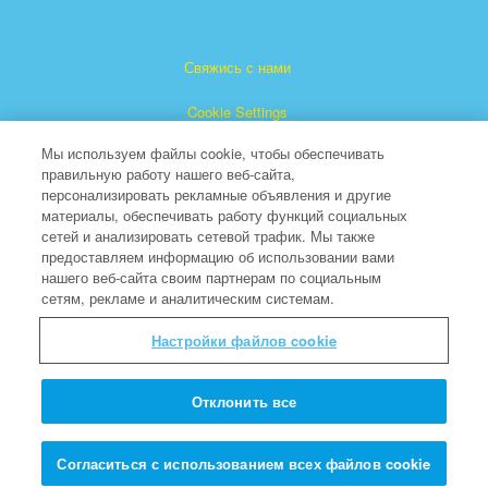
Свяжись с нами
Cookie Settings
Мы используем файлы cookie, чтобы обеспечивать
правильную работу нашего веб-сайта,
персонализировать рекламные объявления и другие
материалы, обеспечивать работу функций социальных
сетей и анализировать сетевой трафик. Мы также
предоставляем информацию об использовании вами
"Суперкнига" является зарегистрированной торговой
нашего веб-сайта своим партнерам по социальным
сетям, рекламе и аналитическим системам.
маркой The Christian Broadcasting Network, Inc.
(Христианская Вещательная Сеть).
Настройки файлов cookie
Все права защищены.
About CBN
Отклонить все
© Copyright 2026 The Christian Broadcasting Network.
Согласиться с использованием всех файлов cookie