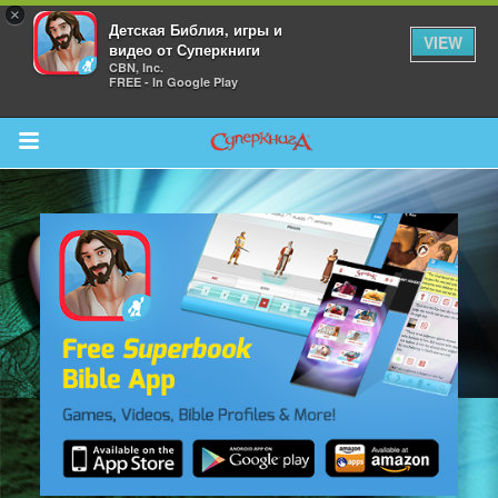
×
Детская Библия, игры и
VIEW
видео от Суперкниги
CBN, Inc.
FREE - In Google Play
Return to Content
 больше
и
я