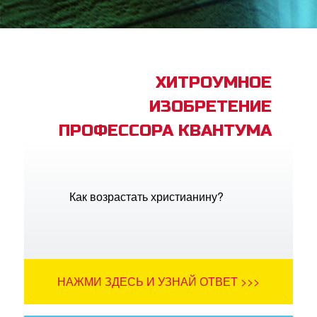
book Bible App
трация
ХИТРОУМНОЕ
ИЗОБРЕТЕНИЕ
ить язык
ПРОФЕССОРА КВАНТУМА
Как возрастать христианину?
НАЖМИ ЗДЕСЬ И УЗНАЙ ОТВЕТ >>>