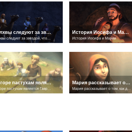
Волхвы следуют за звездой, чтобы увидеть Царя Иудейского.
История Иосифа и Марии
Волхвы следуют за звездой, чтобы увидеть Царя Иудейского.
История Иосифа и Марии
На горе пастухам является Гавриил и сообщает им Благую Весть!
Мария рассказывает о том, как дома ей явился Гавриил.
На горе пастухам является Гавриил и сообщает им Благую Весть!
Мария рассказывает о том, как дома ей явился Гавриил.