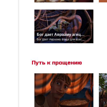
Бог дает Аврааму агнца для всесожжения.
Бог дает Аврааму агнца для всесожжения.
Путь к прощению