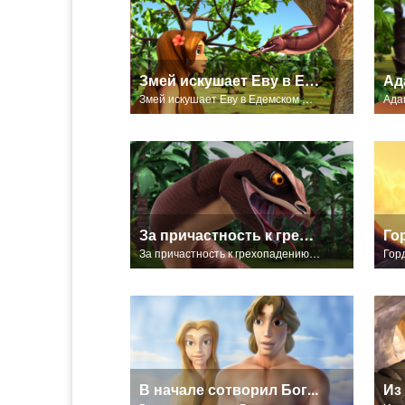
Змей искушает Еву в Едемском Саду.
Змей искушает Еву в Едемском Саду.
За причастность к грехопадению змей был проклят ползать на животе.Проклятие змея в Едемском Саду.Проклятие змея в Едемском Саду.
За причастность к грехопадению змей был проклят ползать на животе.Проклятие змея в Едемском Саду.Проклятие змея в Едемском Саду.
В начале сотворил Бог...