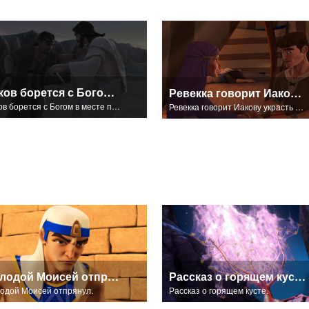
Иаков борется с Богом в месте под названием Пенуэл.
Ревекка говорит Иакову украсть у Исаака благословение.
Иаков борется с Богом в месте под названием Пенуэл.
Ревекка говорит Иакову украсть у Исаака благословение.
Молодой Моисей отпрянул.
Рассказ о горящем кусте.
одой Моисей отпрянул.
Рассказ о горящем кусте.