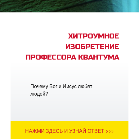
book Bible App
трация
ХИТРОУМНОЕ
ИЗОБРЕТЕНИЕ
ить язык
ПРОФЕССОРА КВАНТУМА
Почему Бог и Иисус любят
людей?
НАЖМИ ЗДЕСЬ И УЗНАЙ ОТВЕТ >>>