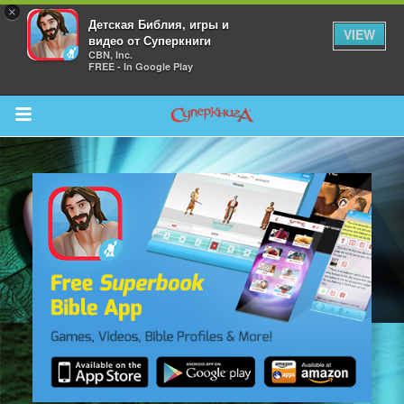
×
Детская Библия, игры и
VIEW
видео от Суперкниги
CBN, Inc.
FREE - In Google Play
Return to Content
 больше
и
я