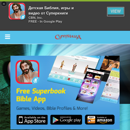
×
Детская Библия, игры и
VIEW
видео от Суперкниги
CBN, Inc.
FREE - In Google Play
Return to Content
 больше
и
я