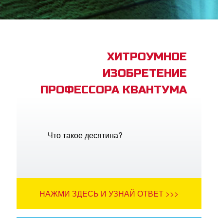
book Bible App
трация
ХИТРОУМНОЕ
ИЗОБРЕТЕНИЕ
ить язык
ПРОФЕССОРА КВАНТУМА
Что такое десятина?
НАЖМИ ЗДЕСЬ И УЗНАЙ ОТВЕТ >>>