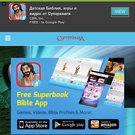
×
Детская Библия, игры и
VIEW
видео от Суперкниги
CBN, Inc.
FREE - In Google Play
Return to Content
 больше
и
я