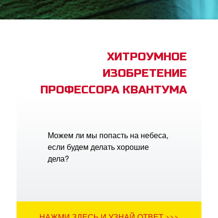
book Bible App
трация
ХИТРОУМНОЕ
ИЗОБРЕТЕНИЕ
ить язык
ПРОФЕССОРА КВАНТУМА
Можем ли мы попасть на небеса,
если будем делать хорошие
дела?
НАЖМИ ЗДЕСЬ И УЗНАЙ ОТВЕТ >>>