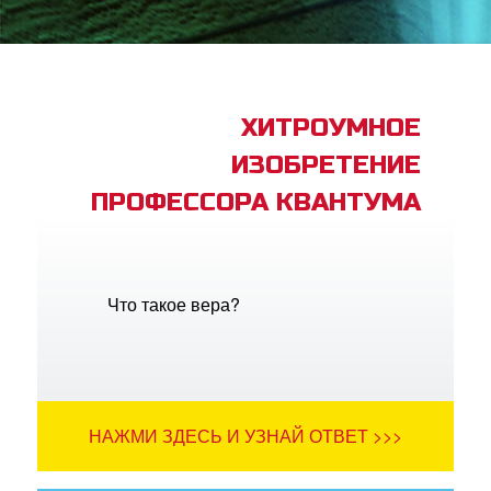
book Bible App
трация
ХИТРОУМНОЕ
ИЗОБРЕТЕНИЕ
ить язык
ПРОФЕССОРА КВАНТУМА
Что такое вера?
НАЖМИ ЗДЕСЬ И УЗНАЙ ОТВЕТ >>>