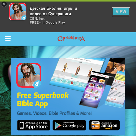
×
Детская Библия, игры и
VIEW
видео от Суперкниги
CBN, Inc.
FREE - In Google Play
Return to Content
 больше
и
я