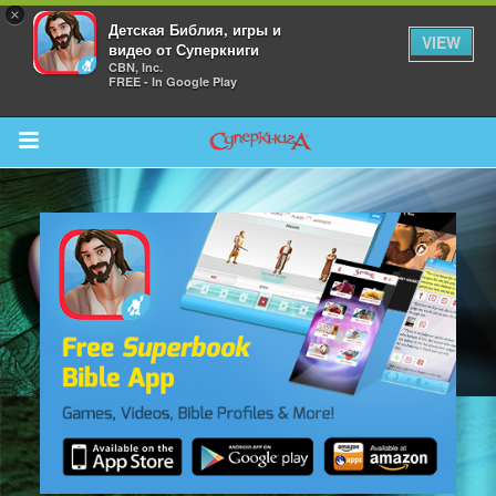
×
Детская Библия, игры и
VIEW
видео от Суперкниги
CBN, Inc.
FREE - In Google Play
Return to Content
 больше
и
я