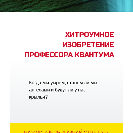
book Bible App
трация
ХИТРОУМНОЕ
ИЗОБРЕТЕНИЕ
ить язык
ПРОФЕССОРА КВАНТУМА
Когда мы умрем, станем ли мы
ангелами и будут ли у нас
крылья?
НАЖМИ ЗДЕСЬ И УЗНАЙ ОТВЕТ >>>