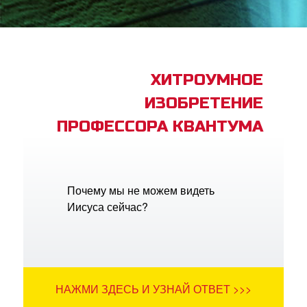
book Bible App
трация
ХИТРОУМНОЕ
ИЗОБРЕТЕНИЕ
ить язык
ПРОФЕССОРА КВАНТУМА
Почему мы не можем видеть
Иисуса сейчас?
НАЖМИ ЗДЕСЬ И УЗНАЙ ОТВЕТ >>>