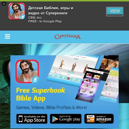
×
Детская Библия, игры и
VIEW
видео от Суперкниги
CBN, Inc.
FREE - In Google Play
Return to Content
 больше
и
я