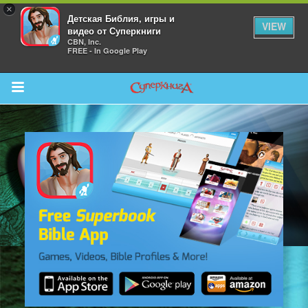
×
Детская Библия, игры и
VIEW
видео от Суперкниги
CBN, Inc.
FREE - In Google Play
Return to Content
 больше
и
я