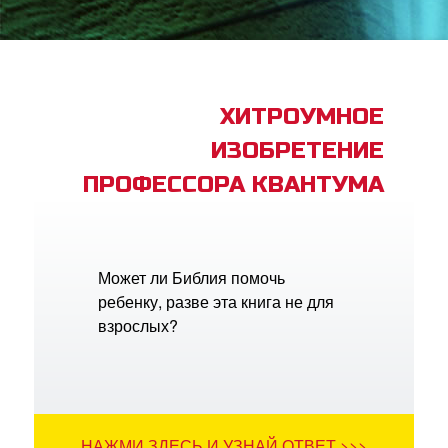
book Bible App
трация
ХИТРОУМНОЕ
ИЗОБРЕТЕНИЕ
ить язык
ПРОФЕССОРА КВАНТУМА
Может ли Библия помочь
ребенку, разве эта книга не для
взрослых?
НАЖМИ ЗДЕСЬ И УЗНАЙ ОТВЕТ >>>