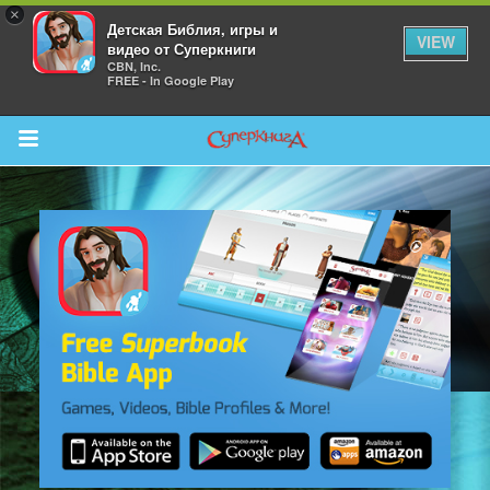
×
Детская Библия, игры и
VIEW
видео от Суперкниги
CBN, Inc.
FREE - In Google Play
Return to Content
 больше
и
я