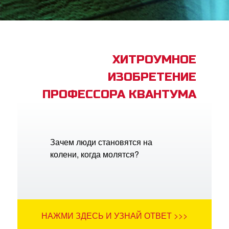
book Bible App
трация
ХИТРОУМНОЕ
ИЗОБРЕТЕНИЕ
ить язык
ПРОФЕССОРА КВАНТУМА
Зачем люди становятся на
колени, когда молятся?
НАЖМИ ЗДЕСЬ И УЗНАЙ ОТВЕТ >>>