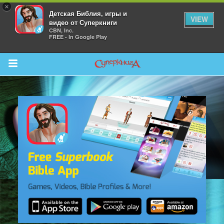
×
Детская Библия, игры и
VIEW
видео от Суперкниги
CBN, Inc.
FREE - In Google Play
Return to Content
 больше
и
я