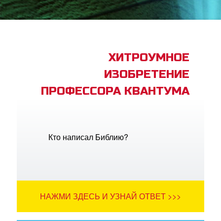
book Bible App
трация
ХИТРОУМНОЕ
ИЗОБРЕТЕНИЕ
ить язык
ПРОФЕССОРА КВАНТУМА
Кто написал Библию?
НАЖМИ ЗДЕСЬ И УЗНАЙ ОТВЕТ >>>