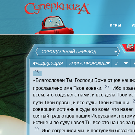
ИГРЫ
У