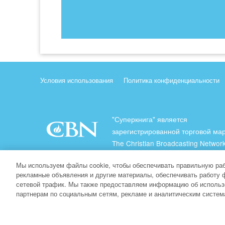
Условия использования
Политика конфиденциальности
"Суперкнига" является
зарегистрированной торговой ма
The Christian Broadcasting Network
(Христианская Вещательная Сеть
Мы используем файлы cookie, чтобы обеспечивать правильную раб
Все права защищены.
рекламные объявления и другие материалы, обеспечивать работу 
сетевой трафик. Мы также предоставляем информацию об использ
About CBN
партнерам по социальным сетям, рекламе и аналитическим систем
© Copyright 2026 The Christian Broadcasting Network.