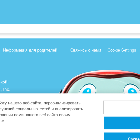
Информация для родителей
Свяжись с нами
Cookie Settings
ркой
, Inc.
).
оту нашего веб-сайта, персонализировать
функций социальных сетей и анализировать
овании вами нашего веб-сайта своим
ам.
Согла