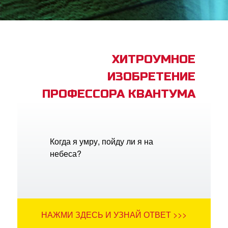
book Bible App
трация
ХИТРОУМНОЕ
ИЗОБРЕТЕНИЕ
ить язык
ПРОФЕССОРА КВАНТУМА
Когда я умру, пойду ли я на
небеса?
НАЖМИ ЗДЕСЬ И УЗНАЙ ОТВЕТ >>>