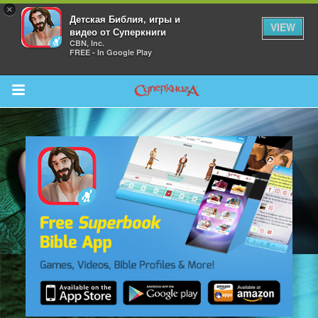
×
Детская Библия, игры и
VIEW
видео от Суперкниги
CBN, Inc.
FREE - In Google Play
Return to Content
 больше
и
я