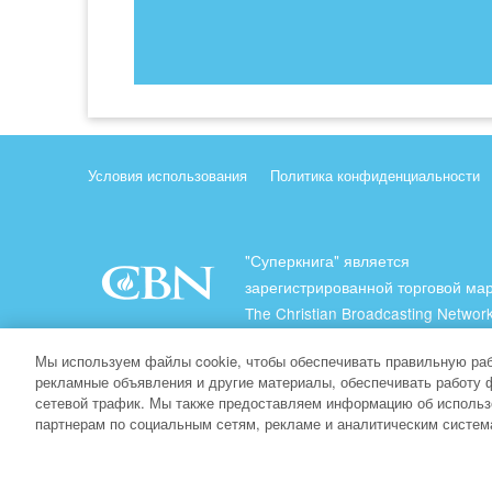
Условия использования
Политика конфиденциальности
"Суперкнига" является
зарегистрированной торговой ма
The Christian Broadcasting Network
(Христианская Вещательная Сеть
Мы используем файлы cookie, чтобы обеспечивать правильную раб
Все права защищены.
рекламные объявления и другие материалы, обеспечивать работу 
сетевой трафик. Мы также предоставляем информацию об использ
About CBN
партнерам по социальным сетям, рекламе и аналитическим систем
© Copyright 2026 The Christian Broadcasting Network.