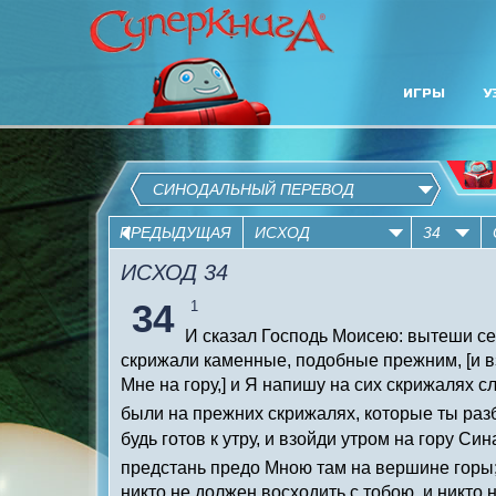
ИГРЫ
У