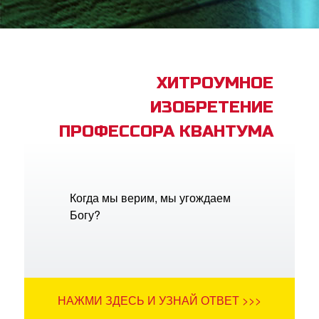
book Bible App
трация
ХИТРОУМНОЕ
ИЗОБРЕТЕНИЕ
ить язык
ПРОФЕССОРА КВАНТУМА
Когда мы верим, мы угождаем
Богу?
НАЖМИ ЗДЕСЬ И УЗНАЙ ОТВЕТ >>>