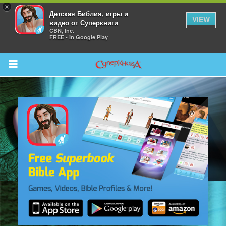
×
Детская Библия, игры и
VIEW
видео от Суперкниги
CBN, Inc.
FREE - In Google Play
Return to Content
 больше
и
я