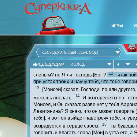
ИГРЫ
У