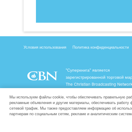
Условия использования
Политика конфиденциальности
"Суперкнига" является
зарегистрированной торговой ма
The Christian Broadcasting Network
(Христианская Вещательная Сеть
Мы используем файлы cookie, чтобы обеспечивать правильную раб
Все права защищены.
рекламные объявления и другие материалы, обеспечивать работу 
сетевой трафик. Мы также предоставляем информацию об использ
About CBN
партнерам по социальным сетям, рекламе и аналитическим систем
© Copyright 2026 The Christian Broadcasting Network.