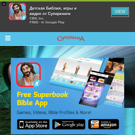
×
Детская Библия, игры и
VIEW
видео от Суперкниги
CBN, Inc.
FREE - In Google Play
Return to Content
 больше
и
я