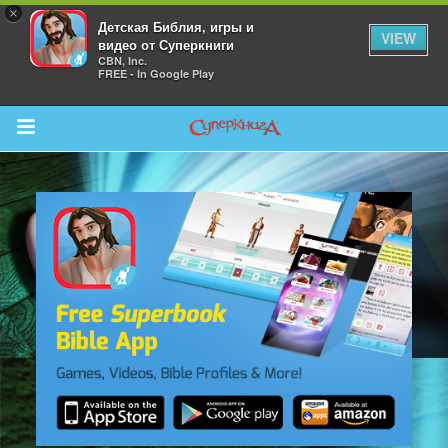
×
Детская Библия, игры и
VIEW
видео от Суперкниги
CBN, Inc.
FREE - In Google Play
Return to Content
 больше
и
я