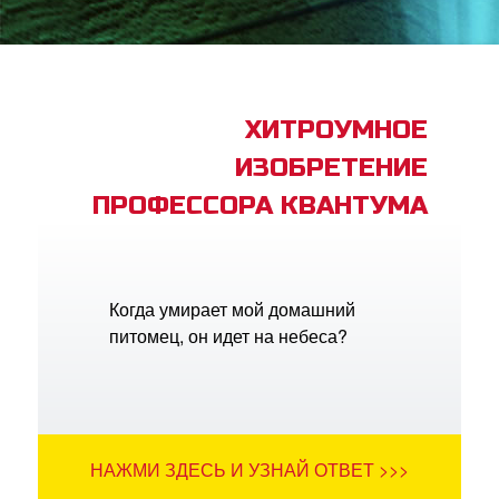
book Bible App
трация
ХИТРОУМНОЕ
ИЗОБРЕТЕНИЕ
ить язык
ПРОФЕССОРА КВАНТУМА
Когда умирает мой домашний
питомец, он идет на небеса?
НАЖМИ ЗДЕСЬ И УЗНАЙ ОТВЕТ >>>