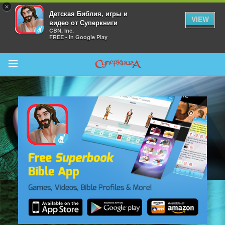
×
Детская Библия, игры и
VIEW
видео от Суперкниги
CBN, Inc.
FREE - In Google Play
Return to Content
 больше
и
я