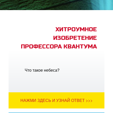
book Bible App
трация
ХИТРОУМНОЕ
ИЗОБРЕТЕНИЕ
ить язык
ПРОФЕССОРА КВАНТУМА
Что такое небеса?
НАЖМИ ЗДЕСЬ И УЗНАЙ ОТВЕТ >>>