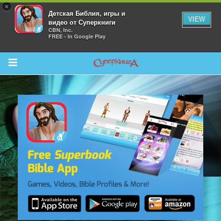
×
Детская Библия, игры и
VIEW
видео от Суперкниги
CBN, Inc.
FREE - In Google Play
Return to Content
 больше
и
я