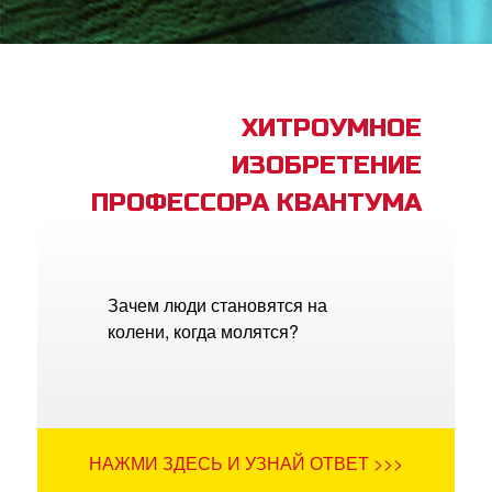
book Bible App
трация
ХИТРОУМНОЕ
ИЗОБРЕТЕНИЕ
ить язык
ПРОФЕССОРА КВАНТУМА
Зачем люди становятся на
колени, когда молятся?
НАЖМИ ЗДЕСЬ И УЗНАЙ ОТВЕТ >>>