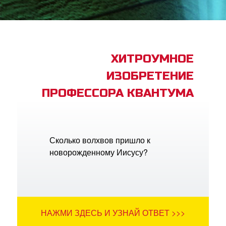
book Bible App
трация
ХИТРОУМНОЕ
ИЗОБРЕТЕНИЕ
ить язык
ПРОФЕССОРА КВАНТУМА
Сколько волхвов пришло к
новорожденному Иисусу?
НАЖМИ ЗДЕСЬ И УЗНАЙ ОТВЕТ >>>