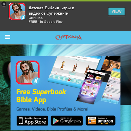
×
Детская Библия, игры и
VIEW
видео от Суперкниги
CBN, Inc.
FREE - In Google Play
Return to Content
 больше
и
я