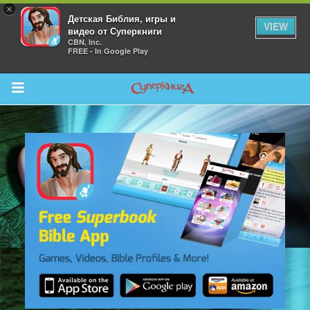
×
Детская Библия, игры и
VIEW
видео от Суперкниги
CBN, Inc.
FREE - In Google Play
Return to Content
 больше
и
я