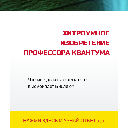
book Bible App
трация
ХИТРОУМНОЕ
ИЗОБРЕТЕНИЕ
ить язык
ПРОФЕССОРА КВАНТУМА
Что мне делать, если кто-то
высмеивает Библию?
НАЖМИ ЗДЕСЬ И УЗНАЙ ОТВЕТ >>>