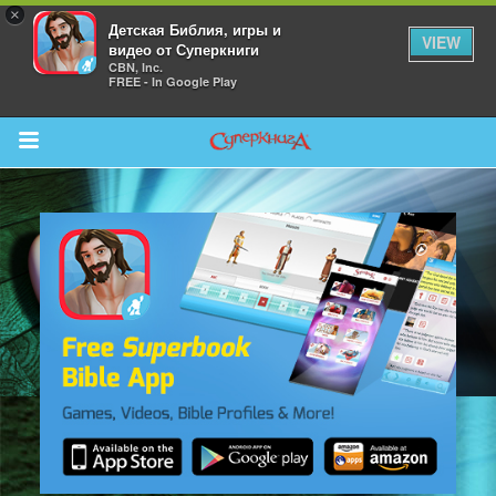
×
Детская Библия, игры и
VIEW
видео от Суперкниги
CBN, Inc.
FREE - In Google Play
Return to Content
 больше
и
я