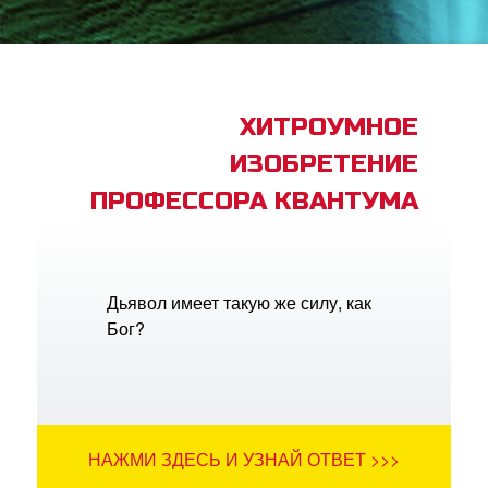
book Bible App
трация
ХИТРОУМНОЕ
ИЗОБРЕТЕНИЕ
ить язык
ПРОФЕССОРА КВАНТУМА
Дьявол имеет такую же силу, как
Бог?
НАЖМИ ЗДЕСЬ И УЗНАЙ ОТВЕТ >>>