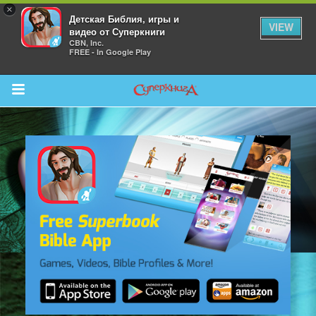
×
Детская Библия, игры и
VIEW
видео от Суперкниги
CBN, Inc.
FREE - In Google Play
Return to Content
 больше
и
я