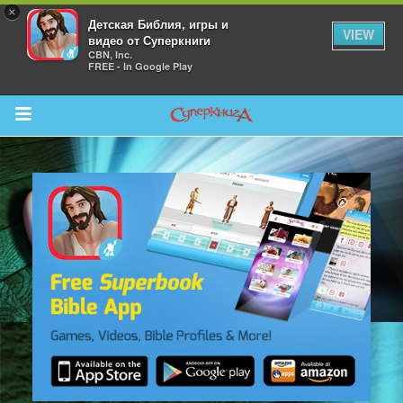
×
Детская Библия, игры и
VIEW
видео от Суперкниги
CBN, Inc.
FREE - In Google Play
Return to Content
 больше
и
я