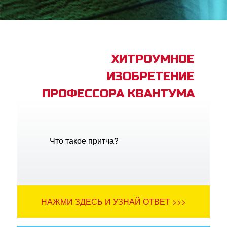
book Bible App
трация
ХИТРОУМНОЕ
ИЗОБРЕТЕНИЕ
ить язык
ПРОФЕССОРА КВАНТУМА
Что такое притча?
НАЖМИ ЗДЕСЬ И УЗНАЙ ОТВЕТ >>>