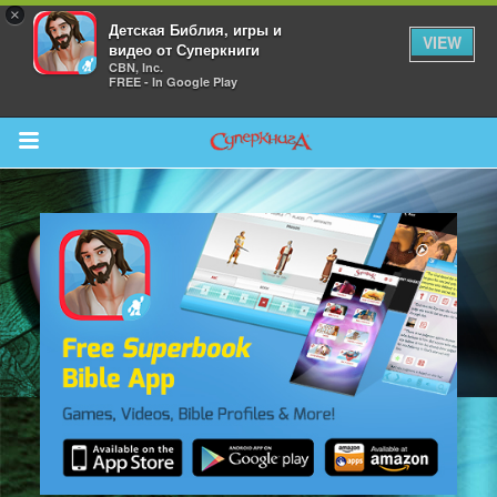
×
Детская Библия, игры и
VIEW
видео от Суперкниги
CBN, Inc.
FREE - In Google Play
Return to Content
 больше
и
я