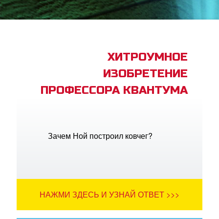
book Bible App
трация
ХИТРОУМНОЕ
ИЗОБРЕТЕНИЕ
ить язык
ПРОФЕССОРА КВАНТУМА
Зачем Ной построил ковчег?
НАЖМИ ЗДЕСЬ И УЗНАЙ ОТВЕТ >>>