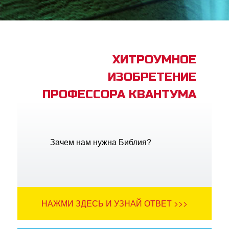
book Bible App
трация
ХИТРОУМНОЕ
ИЗОБРЕТЕНИЕ
ить язык
ПРОФЕССОРА КВАНТУМА
Зачем нам нужна Библия?
НАЖМИ ЗДЕСЬ И УЗНАЙ ОТВЕТ >>>