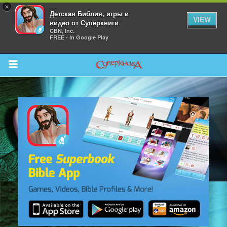
×
Детская Библия, игры и
VIEW
видео от Суперкниги
CBN, Inc.
FREE - In Google Play
Return to Content
 больше
и
я