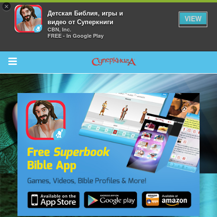
×
Детская Библия, игры и
VIEW
видео от Суперкниги
CBN, Inc.
FREE - In Google Play
Return to Content
 больше
и
я