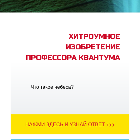
book Bible App
трация
ХИТРОУМНОЕ
ИЗОБРЕТЕНИЕ
ить язык
ПРОФЕССОРА КВАНТУМА
Что такое небеса?
НАЖМИ ЗДЕСЬ И УЗНАЙ ОТВЕТ >>>