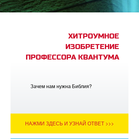
book Bible App
трация
ХИТРОУМНОЕ
ИЗОБРЕТЕНИЕ
ить язык
ПРОФЕССОРА КВАНТУМА
Зачем нам нужна Библия?
НАЖМИ ЗДЕСЬ И УЗНАЙ ОТВЕТ >>>