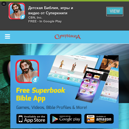
×
Детская Библия, игры и
VIEW
видео от Суперкниги
CBN, Inc.
FREE - In Google Play
Return to Content
 больше
и
я