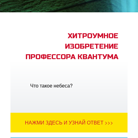
book Bible App
трация
ХИТРОУМНОЕ
ИЗОБРЕТЕНИЕ
ить язык
ПРОФЕССОРА КВАНТУМА
Что такое небеса?
НАЖМИ ЗДЕСЬ И УЗНАЙ ОТВЕТ >>>