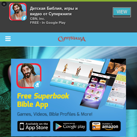
×
Детская Библия, игры и
VIEW
видео от Суперкниги
CBN, Inc.
FREE - In Google Play
Return to Content
 больше
и
я