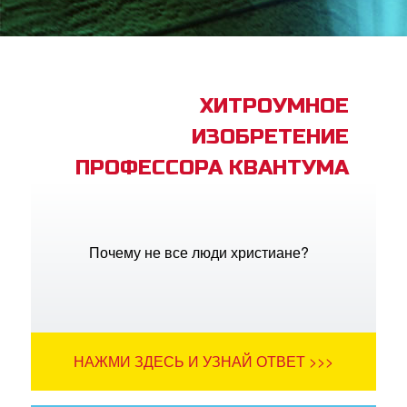
book Bible App
трация
ХИТРОУМНОЕ
ИЗОБРЕТЕНИЕ
ить язык
ПРОФЕССОРА КВАНТУМА
Почему не все люди христиане?
НАЖМИ ЗДЕСЬ И УЗНАЙ ОТВЕТ >>>