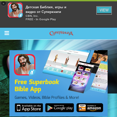
×
Детская Библия, игры и
VIEW
видео от Суперкниги
CBN, Inc.
FREE - In Google Play
Return to Content
 больше
и
я