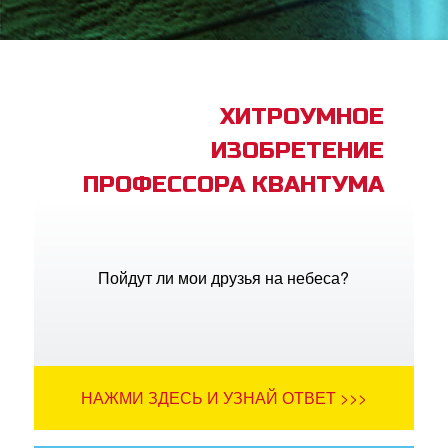
book Bible App
трация
ХИТРОУМНОЕ
ИЗОБРЕТЕНИЕ
ить язык
ПРОФЕССОРА КВАНТУМА
Пойдут ли мои друзья на небеса?
НАЖМИ ЗДЕСЬ И УЗНАЙ ОТВЕТ >>>