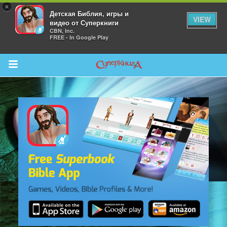
×
Детская Библия, игры и
VIEW
видео от Суперкниги
CBN, Inc.
FREE - In Google Play
Return to Content
 больше
и
я