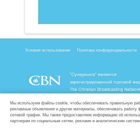
Условия использования
Политика конфиденциальности
"Суперкнига" является
зарегистрированной торговой ма
The Christian Broadcasting Network
(Христианская Вещательная Сеть
Мы используем файлы cookie, чтобы обеспечивать правильную раб
Все права защищены.
рекламные объявления и другие материалы, обеспечивать работу 
сетевой трафик. Мы также предоставляем информацию об использ
About CBN
партнерам по социальным сетям, рекламе и аналитическим систем
© Copyright 2026 The Christian Broadcasting Network.