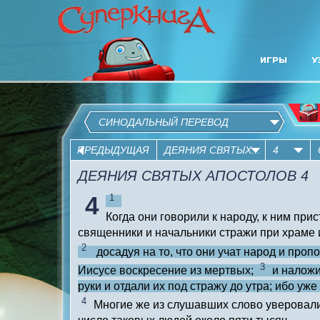
ИГРЫ
У