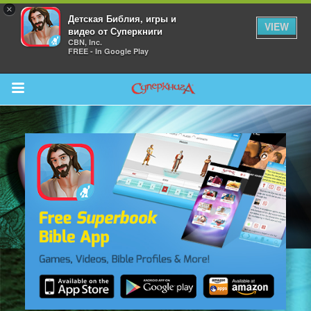
×
Детская Библия, игры и
VIEW
видео от Суперкниги
CBN, Inc.
FREE - In Google Play
Return to Content
 больше
и
я