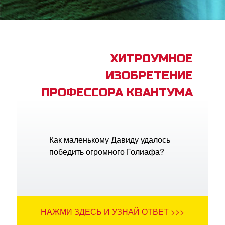
book Bible App
трация
ХИТРОУМНОЕ
ИЗОБРЕТЕНИЕ
ить язык
ПРОФЕССОРА КВАНТУМА
Как маленькому Давиду удалось
победить огромного Голиафа?
НАЖМИ ЗДЕСЬ И УЗНАЙ ОТВЕТ >>>