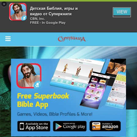
×
Детская Библия, игры и
VIEW
видео от Суперкниги
CBN, Inc.
FREE - In Google Play
Return to Content
 больше
и
я