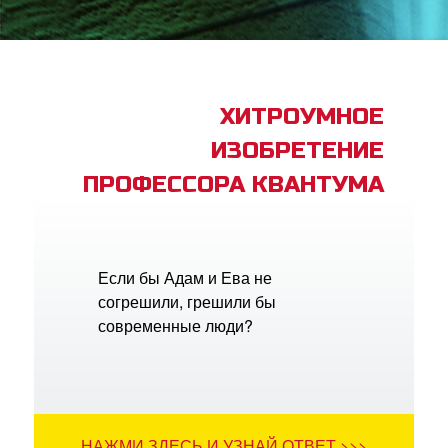
book Bible App
трация
ХИТРОУМНОЕ
ИЗОБРЕТЕНИЕ
ить язык
ПРОФЕССОРА КВАНТУМА
Если бы Адам и Ева не
согрешили, грешили бы
современные люди?
НАЖМИ ЗДЕСЬ И УЗНАЙ ОТВЕТ >>>