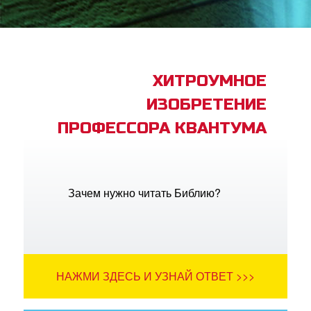
book Bible App
трация
ХИТРОУМНОЕ
ИЗОБРЕТЕНИЕ
ить язык
ПРОФЕССОРА КВАНТУМА
Зачем нужно читать Библию?
НАЖМИ ЗДЕСЬ И УЗНАЙ ОТВЕТ >>>