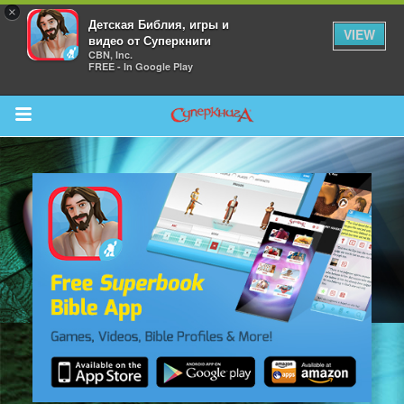
×
Детская Библия, игры и
VIEW
видео от Суперкниги
CBN, Inc.
FREE - In Google Play
Return to Content
 больше
и
я