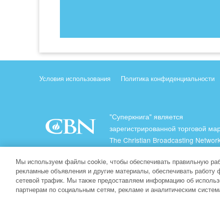
Условия использования
Политика конфиденциальности
"Суперкнига" является
зарегистрированной торговой ма
The Christian Broadcasting Network
(Христианская Вещательная Сеть
Мы используем файлы cookie, чтобы обеспечивать правильную раб
Все права защищены.
рекламные объявления и другие материалы, обеспечивать работу 
сетевой трафик. Мы также предоставляем информацию об использ
About CBN
партнерам по социальным сетям, рекламе и аналитическим систем
© Copyright 2026 The Christian Broadcasting Network.