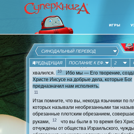
ИГРЫ
У