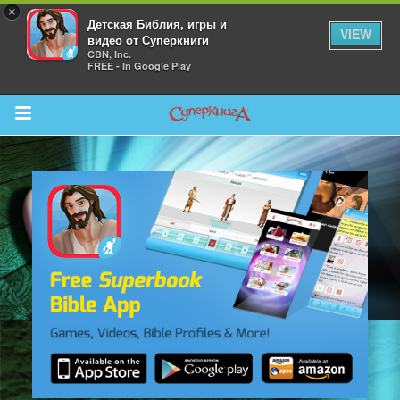
×
Детская Библия, игры и
VIEW
видео от Суперкниги
CBN, Inc.
FREE - In Google Play
Return to Content
 больше
и
я