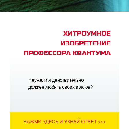
book Bible App
трация
ХИТРОУМНОЕ
ИЗОБРЕТЕНИЕ
ить язык
ПРОФЕССОРА КВАНТУМА
Неужели я действительно
должен любить своих врагов?
НАЖМИ ЗДЕСЬ И УЗНАЙ ОТВЕТ >>>