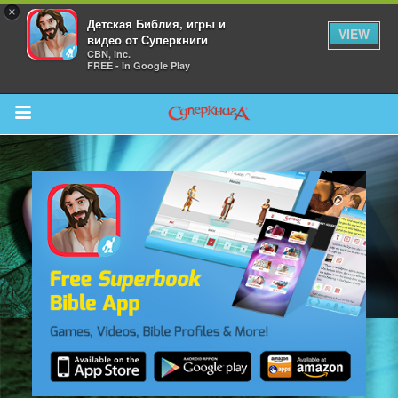
×
Детская Библия, игры и
VIEW
видео от Суперкниги
CBN, Inc.
FREE - In Google Play
Return to Content
 больше
и
я