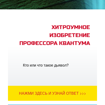
book Bible App
трация
ХИТРОУМНОЕ
ИЗОБРЕТЕНИЕ
ить язык
ПРОФЕССОРА КВАНТУМА
Кто или что такое дьявол?
НАЖМИ ЗДЕСЬ И УЗНАЙ ОТВЕТ >>>