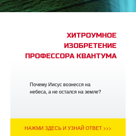
book Bible App
трация
ХИТРОУМНОЕ
ИЗОБРЕТЕНИЕ
ить язык
ПРОФЕССОРА КВАНТУМА
Почему Иисус вознесся на
небеса, а не остался на земле?
НАЖМИ ЗДЕСЬ И УЗНАЙ ОТВЕТ >>>