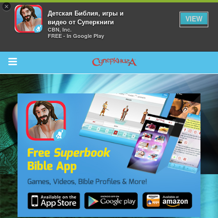
×
Детская Библия, игры и
VIEW
видео от Суперкниги
CBN, Inc.
FREE - In Google Play
Return to Content
 больше
и
я