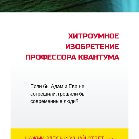
book Bible App
трация
ХИТРОУМНОЕ
ИЗОБРЕТЕНИЕ
ить язык
ПРОФЕССОРА КВАНТУМА
Если бы Адам и Ева не
согрешили, грешили бы
современные люди?
НАЖМИ ЗДЕСЬ И УЗНАЙ ОТВЕТ >>>