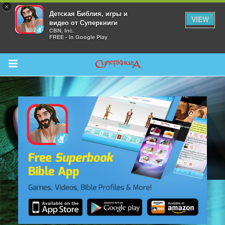
×
Детская Библия, игры и
VIEW
видео от Суперкниги
CBN, Inc.
FREE - In Google Play
Return to Content
 больше
и
я