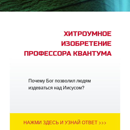
book Bible App
трация
ХИТРОУМНОЕ
ИЗОБРЕТЕНИЕ
ить язык
ПРОФЕССОРА КВАНТУМА
Почему Бог позволил людям
издеваться над Иисусом?
НАЖМИ ЗДЕСЬ И УЗНАЙ ОТВЕТ >>>