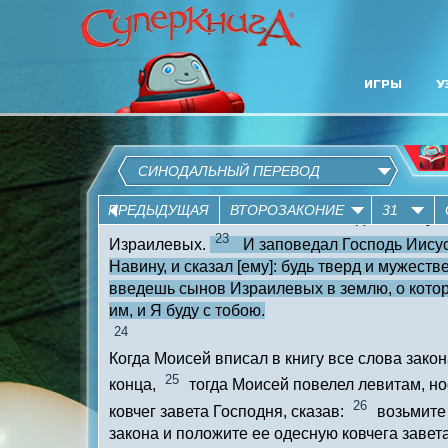
ИГРЫ
У