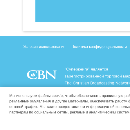
Условия использования
Политика конфиденциальности
"Суперкнига" является
зарегистрированной торговой ма
The Christian Broadcasting Network
(Христианская Вещательная Сеть
Мы используем файлы cookie, чтобы обеспечивать правильную раб
Все права защищены.
рекламные объявления и другие материалы, обеспечивать работу 
сетевой трафик. Мы также предоставляем информацию об использ
About CBN
партнерам по социальным сетям, рекламе и аналитическим систем
© Copyright 2026 The Christian Broadcasting Network.