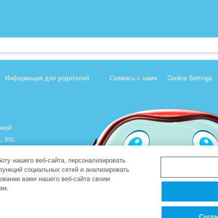
Информация для родителей
Свяжись с нами
Cookie Settings
ркой
, Inc.
).
оту нашего веб-сайта, персонализировать
функций социальных сетей и анализировать
овании вами нашего веб-сайта своим
ам.
Согла