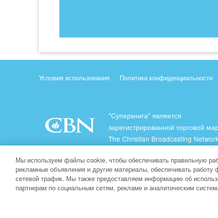
Условия использования
Политика конфиденциальности
"Суперкнига" является
зарегистрированной торговой ма
The Christian Broadcasting Network
(Христианская Вещательная Сеть
Мы используем файлы cookie, чтобы обеспечивать правильную раб
Все права защищены.
рекламные объявления и другие материалы, обеспечивать работу 
сетевой трафик. Мы также предоставляем информацию об использ
About CBN
партнерам по социальным сетям, рекламе и аналитическим систем
© Copyright 2026 The Christian Broadcasting Network.