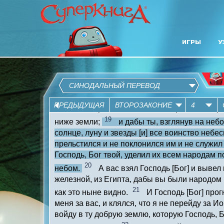
ИГРЫ
У