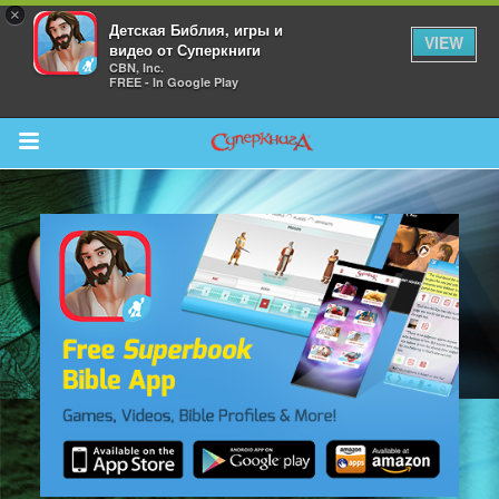
×
Детская Библия, игры и
VIEW
видео от Суперкниги
CBN, Inc.
FREE - In Google Play
Return to Content
 больше
и
я