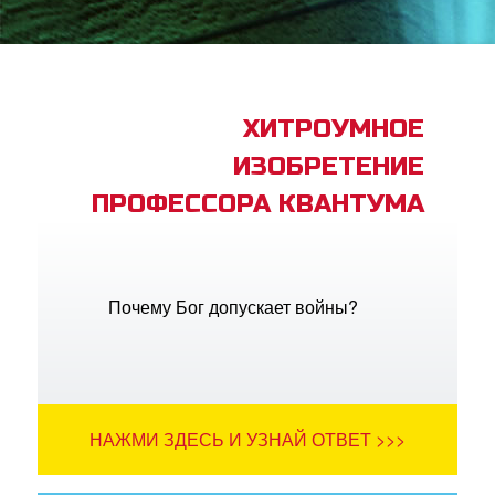
book Bible App
трация
ХИТРОУМНОЕ
ИЗОБРЕТЕНИЕ
ить язык
ПРОФЕССОРА КВАНТУМА
Почему Бог допускает войны?
НАЖМИ ЗДЕСЬ И УЗНАЙ ОТВЕТ >>>