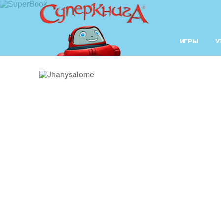
ИГРЫ
У