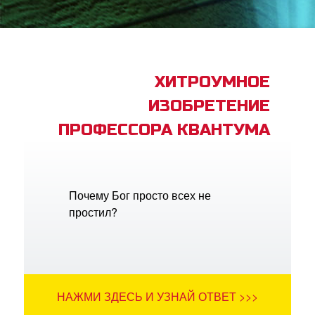
book Bible App
трация
ХИТРОУМНОЕ
ИЗОБРЕТЕНИЕ
ить язык
ПРОФЕССОРА КВАНТУМА
Почему Бог просто всех не
простил?
НАЖМИ ЗДЕСЬ И УЗНАЙ ОТВЕТ >>>