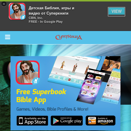
×
Детская Библия, игры и
VIEW
видео от Суперкниги
CBN, Inc.
FREE - In Google Play
Return to Content
 больше
и
я