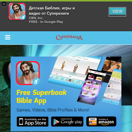
×
Детская Библия, игры и
VIEW
видео от Суперкниги
CBN, Inc.
FREE - In Google Play
Return to Content
 больше
и
я