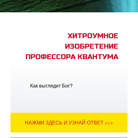
book Bible App
трация
ХИТРОУМНОЕ
ИЗОБРЕТЕНИЕ
ить язык
ПРОФЕССОРА КВАНТУМА
Как выглядит Бог?
НАЖМИ ЗДЕСЬ И УЗНАЙ ОТВЕТ >>>