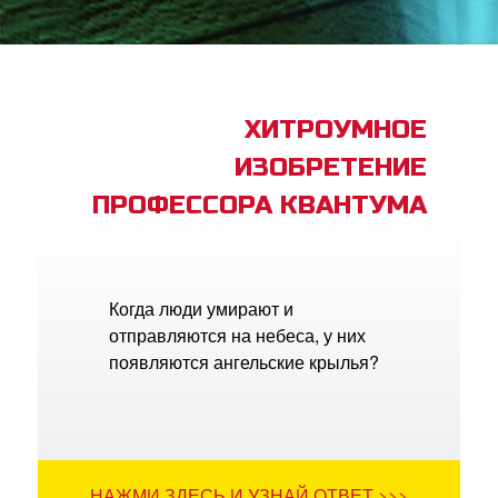
book Bible App
трация
ХИТРОУМНОЕ
ИЗОБРЕТЕНИЕ
ить язык
ПРОФЕССОРА КВАНТУМА
Когда люди умирают и
отправляются на небеса, у них
появляются ангельские крылья?
НАЖМИ ЗДЕСЬ И УЗНАЙ ОТВЕТ >>>