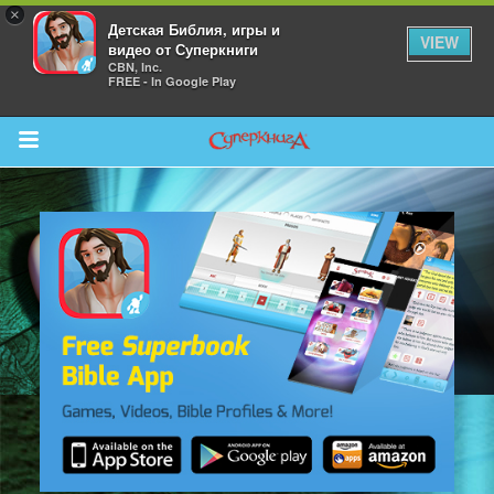
×
Детская Библия, игры и
VIEW
видео от Суперкниги
CBN, Inc.
FREE - In Google Play
Return to Content
 больше
и
я